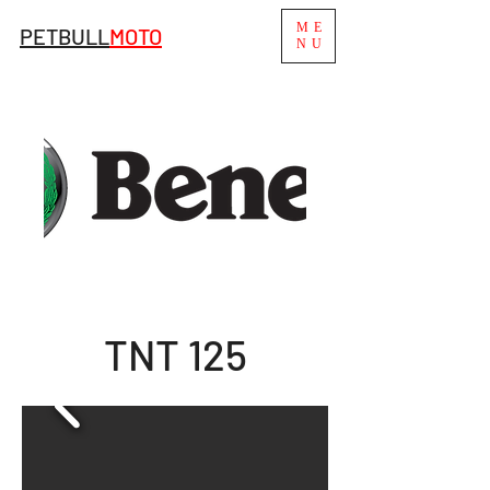
ME
PETBULL
MO
TO
NU
TNT 125