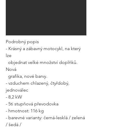
Podrobný popis
- Krásný a zábavný motocykl, na který
lze
objednat velké množství doplňků.
Nová
grafika, nové barvy.
- vzduchem chlazený, čtyřdobý,
jednoválec
- 8,2 kW
- 5ti stupňová převodovka
- hmotnost: 116 kg
- barevné varianty: černá-lesklá / zelená
/ šedá /