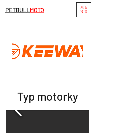
ME
PETBULL
MO
TO
NU
Typ motorky